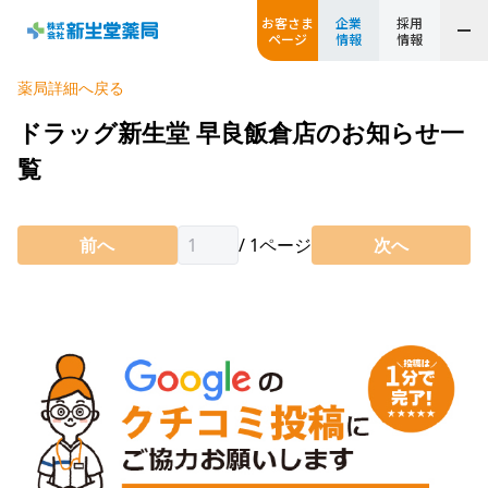
お客さま
企業
採用
ページ
情報
情報
薬局詳細へ戻る
ドラッグ新生堂 早良飯倉店のお知らせ一
覧
前へ
/
1
ページ
次へ